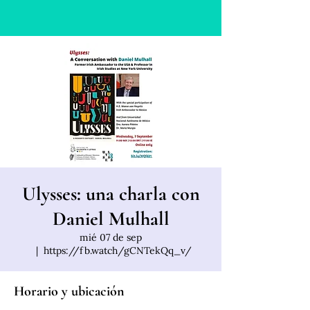
Ulysses: una charla con
Daniel Mulhall
mié 07 de sep
  |  
https://fb.watch/gCNTekQq_v/
Horario y ubicación